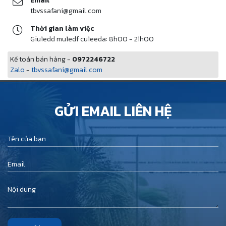
Email
tbvssafani@gmail.com
Thời gian làm việc
Giu1edd mu1edf cu1eeda: 8h00 - 21h00
Kế toán bán hàng -
0972246722
Zalo
-
tbvssafani@gmail.com
GỬI EMAIL LIÊN HỆ