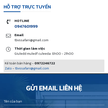
HỖ TRỢ TRỰC TUYẾN
HOTLINE
0947601999
Email
tbvssafani@gmail.com
Thời gian làm việc
Giu1edd mu1edf cu1eeda: 8h00 - 21h00
Kế toán bán hàng -
0972246722
Zalo
-
tbvssafani@gmail.com
GỬI EMAIL LIÊN HỆ