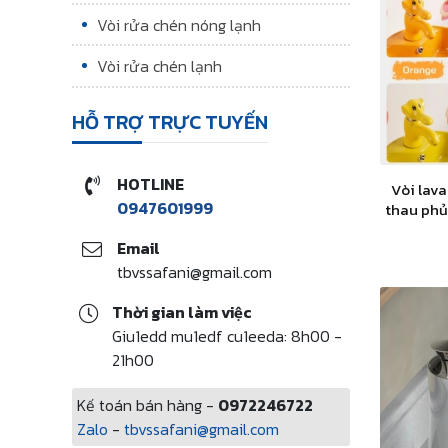
Vòi rửa chén nóng lạnh
Vòi rửa chén lạnh
HỖ TRỢ TRỰC TUYẾN
HOTLINE
Vòi lav
0947601999
thau phủ
c
Email
tbvssafani@gmail.com
Thời gian làm việc
Giu1edd mu1edf cu1eeda: 8h00 -
21h00
Kế toán bán hàng -
0972246722
Zalo
-
tbvssafani@gmail.com