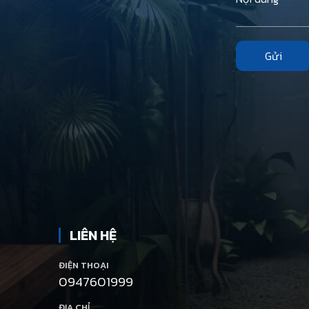
Gửi
LIÊN HỆ
ĐIỆN THOẠI
0947601999
ĐỊA CHỈ