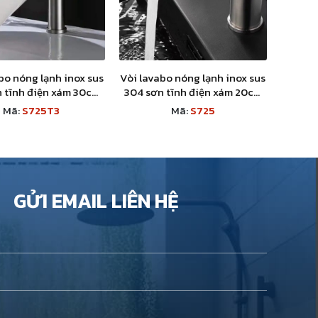
bo nóng lạnh inox sus
Vòi lavabo nóng lạnh inox sus
 tĩnh điện xám 30cm
304 sơn tĩnh điện xám 20cm
S725T3
S725
Mã:
S725T3
Mã:
S725
GỬI EMAIL LIÊN HỆ