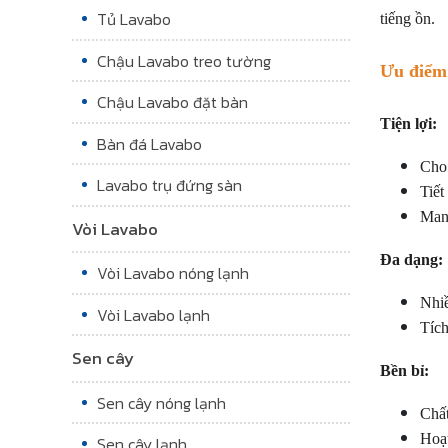
Tủ Lavabo
tiếng ồn.
Chậu Lavabo treo tường
Ưu điểm
Chậu Lavabo đặt bàn
Tiện lợi:
Bàn đá Lavabo
Cho 
Lavabo trụ đứng sàn
Tiết
Mang
Vòi Lavabo
Đa dạng:
Vòi Lavabo nóng lạnh
Nhiề
Vòi Lavabo lạnh
Tích
Sen cây
Bền bỉ:
Sen cây nóng lạnh
Chất
Hoạt
Sen cây lạnh