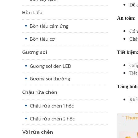
Dễ d
Bồn tiểu
An toàn:
Bồn tiểu cảm ứng
Có v
Bồn tiểu cơ
Chất
Gương soi
Tiết kiệm
Gương soi đèn LED
Giúp
Tiết
Gương soi thường
Tăng tính
Chậu rửa chén
Kiểu
Chậu rửa chén 1 hộc
Chậu rửa chén 2 hộc
Vòi rửa chén