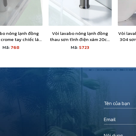
abo nóng lạnh đồng
Vòi lavabo nóng lạnh đồng
Vòi lava
crome tay chiếc lá
thau sơn tĩnh điện xám 20cm
304 sơn
cm mã số 768
S723
Mã:
768
Mã:
S723