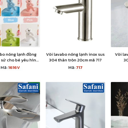
abo nóng lạnh đồng
Vòi lavabo nóng lạnh inox sus
Vòi la
 sứ cho bé yêu hình
304 thân tròn 20cm mã 717
3
on voi 1616V
Mã:
1616V
Mã:
717