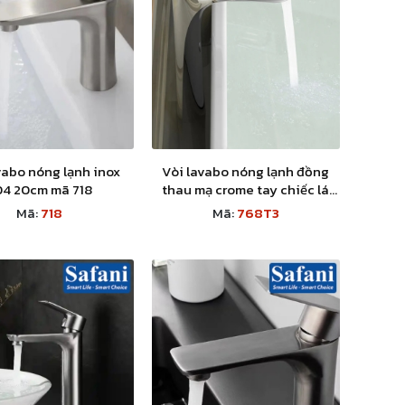
vabo nóng lạnh inox
Vòi lavabo nóng lạnh đồng
04 20cm mã 718
thau mạ crome tay chiếc lá
30cm mã số 768T3
Mã:
718
Mã:
768T3