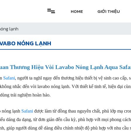
HOME
GIỚI THIỆU
nóng lạnh
AVABO NÓNG LẠNH
uan Thương Hiệu Vòi Lavabo Nóng Lạnh Aqua Safa
n 
Safani
, người ta nghĩ ngay đến thương hiệu thiết bị vệ sinh cao cấp,
không nhắc đến vòi lavabo nóng lạnh. Với thiết kế tinh tế, hiện đại cùn
dùng trải nghiệm hoàn hảo.
 nóng lạnh 
Safani
 được làm từ đồng thau nguyên chất, phủ lớp mạ cro
iểu dáng đa dạng, từ đơn giản đến cầu kỳ, phù hợp với mọi phong cách 
nh, giúp người dùng dễ dàng điều chỉnh nhiệt độ phù hợp với nhu cầu 