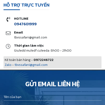
HỖ TRỢ TRỰC TUYẾN
HOTLINE
0947601999
Email
tbvssafani@gmail.com
Thời gian làm việc
Giu1edd mu1edf cu1eeda: 8h00 - 21h00
Kế toán bán hàng -
0972246722
Zalo
-
tbvssafani@gmail.com
GỬI EMAIL LIÊN HỆ