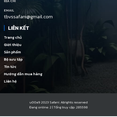
ĐỊA CHỈ
EMAIL
tbvssafani@gmail.com
LIÊN KẾT
Trang chủ
Giới thiệu
Sản phẩm
Bộ sưu tập
Tin tức
Hướng dẫn mua hàng
Liên hệ
u00a9 2023 Safani. Allrights reserved
Đang online: 2
|
Tổng truy cập: 285598