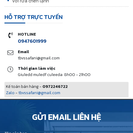
Vòi rửa chén lạnh
HỖ TRỢ TRỰC TUYẾN
HOTLINE
0947601999
Email
tbvssafani@gmail.com
Thời gian làm việc
Giu1edd mu1edf cu1eeda: 8h00 - 21h00
Kế toán bán hàng -
0972246722
Zalo
-
tbvssafani@gmail.com
GỬI EMAIL LIÊN HỆ