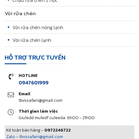
Vòi rửa chén
Vòi rửa chén nóng lạnh
Vòi rửa chén lạnh
HỖ TRỢ TRỰC TUYẾN
HOTLINE
0947601999
Email
tbvssafani@gmail.com
Thời gian làm việc
Giu1edd mu1edf cu1eeda: 8h00 - 21h00
Kế toán bán hàng -
0972246722
Zalo
-
tbvssafani@gmail.com