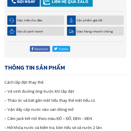
GỌI NGAY
LIÊN HỆ QUA ZALO
Hậu mãi chu đáo
Sản phẩm giá tốt
Giá cả cạnh tranh
Giao hàng nhanh chóng
Facebook
Twitter
THÔNG TIN SẢN PHẨM
Cách lắp đặt thay thế:
- Vệ sinh đường ống trước khi lắp đặt
- Tháo ốc và bát gắn mắt tiểu thay thế mắt tiểu cũ
- Vặn dây cấp nước vào van đóng mở
- Cắm jack kết nối theo màu ĐỎ - ĐỎ, ĐEN - ĐEN
- Mở khóa nước và kiểm tra, bồn tiểu sẽ xả nước 2 lần.