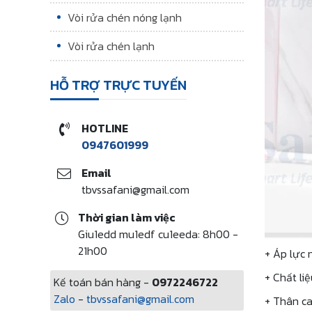
Vòi rửa chén nóng lạnh
Vòi rửa chén lạnh
HỖ TRỢ TRỰC TUYẾN
HOTLINE
0947601999
Email
tbvssafani@gmail.com
Thời gian làm việc
Giu1edd mu1edf cu1eeda: 8h00 -
21h00
+ Áp lực
+ Chất liệ
Kế toán bán hàng -
0972246722
Zalo
-
tbvssafani@gmail.com
+ Thân ca