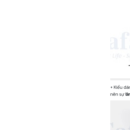
+ Kiểu d
nên sự
li