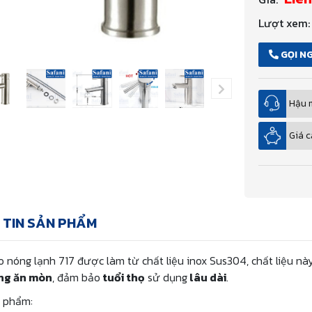
Lượt xem:
GỌI N
Hậu 
Giá c
 TIN SẢN PHẨM
o nóng lạnh 717 được làm từ chất liệu inox Sus304, chất liệu n
ng ăn mòn
, đảm bảo
tuổi thọ
sử dụng
lâu dài
.
n phẩm: