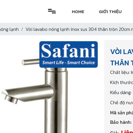
HOME
GIỚI THIỆU
nóng lạnh
Vòi lavabo nóng lạnh inox sus 304 thân tròn 20cm 
VÒI L
THÂN 
Chất liệu: 
Kích thước
Kiểu dáng:
Chế độ nướ
Mã sản ph
Bảo hành:
Liên
Giá: