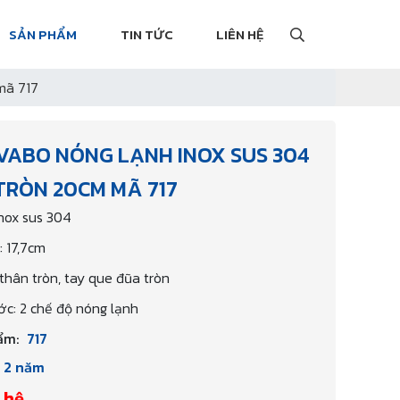
SẢN PHẨM
TIN TỨC
LIÊN HỆ
mã 717
AVABO NÓNG LẠNH INOX SUS 304
TRÒN 20CM MÃ 717
Inox sus 304
: 17,7cm
 thân tròn, tay que đũa tròn
c: 2 chế độ nóng lạnh
ẩm:
717
2 năm
 hệ