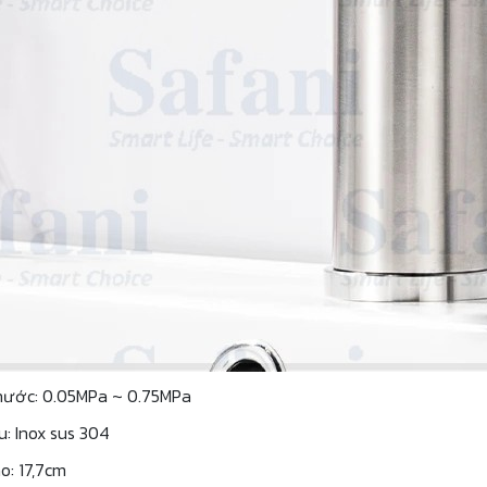
 nước: 0.05MPa ~ 0.75MPa
u: Inox sus 304
o: 17,7cm