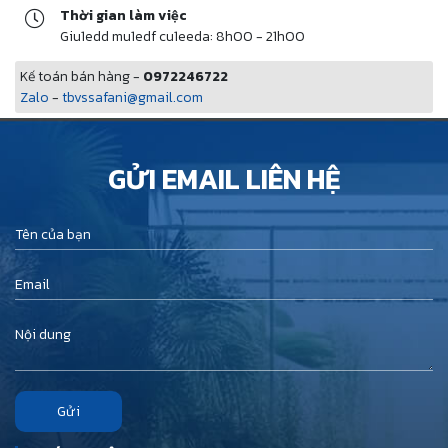
Thời gian làm việc
Giu1edd mu1edf cu1eeda: 8h00 - 21h00
Kế toán bán hàng -
0972246722
Zalo
-
tbvssafani@gmail.com
GỬI EMAIL LIÊN HỆ
Gửi