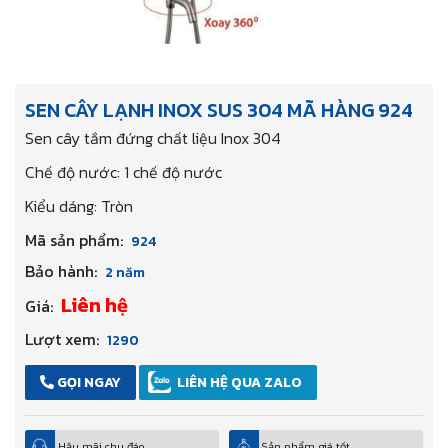
SEN CÂY LẠNH INOX SUS 304 MÃ HÀNG 924
Sen cây tắm đứng chất liệu Inox 304
Chế độ nước: 1 chế độ nước
Kiểu dáng: Tròn
Mã sản phẩm:
924
Bảo hành:
2 năm
Liên hệ
Giá:
Lượt xem:
1290
GỌI NGAY
LIÊN HỆ QUA ZALO
Hậu mãi chu đáo
Sản phẩm giá tốt