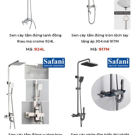
Sen cây tắm đứng lạnh đồng
Sen cây tắm đứng tròn lệch tay
thau mạ crome 924L
tăng áp 304 mã 917M
Mã:
924L
Mã:
917M
Sen cây tắm đứng vuông Inox
Sen cây phím đàn hiển thị nhiệt