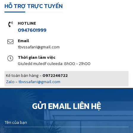
HỖ TRỢ TRỰC TUYẾN
HOTLINE
0947601999
Email
tbvssafani@gmail.com
Thời gian làm việc
Giu1edd mu1edf cu1eeda: 8h00 - 21h00
Kế toán bán hàng -
0972246722
Zalo
-
tbvssafani@gmail.com
GỬI EMAIL LIÊN HỆ