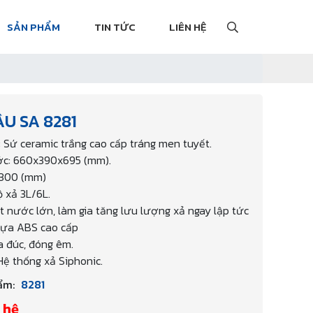
SẢN PHẨM
TIN TỨC
LIÊN HỆ
U SA 8281
u: Sứ ceramic trắng cao cấp tráng men tuyết.
ớc: 660x390x695 (mm).
 300 (mm)
ộ xả 3L/6L.
t nước lớn, làm gia tăng lưu lượng xả ngay lập tức
hựa ABS cao cấp
 đúc, đóng êm.
Hệ thống xả Siphonic.
ẩm:
8281
 hệ