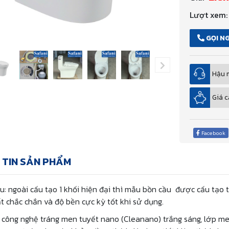
Lượt xem:
GỌI N
Hậu 
Giá c
Facebook
 TIN SẢN PHẨM
ệu: ngoài cấu tạo 1 khối hiện đại thì mẫu bồn cầu được cấu tạo 
ất chắc chắn và độ bền cực kỳ tốt khi sử dụng.
công nghệ tráng men tuyết nano (Cleanano) trắng sáng, lớp m