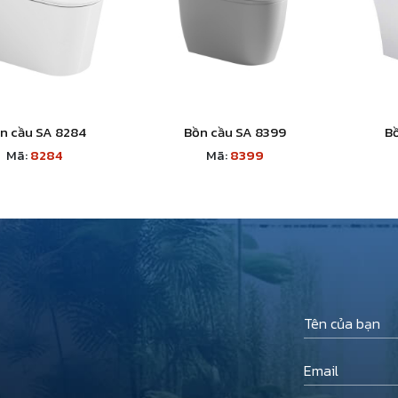
n cầu SA 8284
Bồn cầu SA 8399
B
Mã:
8284
Mã:
8399