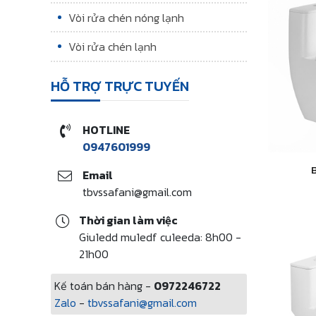
Vòi rửa chén nóng lạnh
Vòi rửa chén lạnh
HỖ TRỢ TRỰC TUYẾN
HOTLINE
0947601999
Email
tbvssafani@gmail.com
Thời gian làm việc
Giu1edd mu1edf cu1eeda: 8h00 -
21h00
Kế toán bán hàng -
0972246722
Zalo
-
tbvssafani@gmail.com