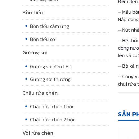
Đem đến s
– Mẫu bồn
Bồn tiểu
Nắp đóng 
Bồn tiểu cảm ứng
– Nút nhấ
Bồn tiểu cơ
– Hệ thốn
dòng nước
Gương soi
lên và cu
– Bộ xả 
Gương soi đèn LED
– Cùng vớ
Gương soi thường
chùi rửa 
Chậu rửa chén
Chậu rửa chén 1 hộc
SẢN P
Chậu rửa chén 2 hộc
Vòi rửa chén