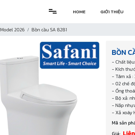
HOME
GIỚI THIỆU
 Model 2026
Bồn cầu SA 8281
BỒN CẦ
- Chất liệ
- Kích thư
- Tâm xả :
- 02 chế đ
- Ống thoá
- Bộ xả: n
- Nắp nhựa
- Xả xoáy 
Mã sản ph
Liên
Giá: