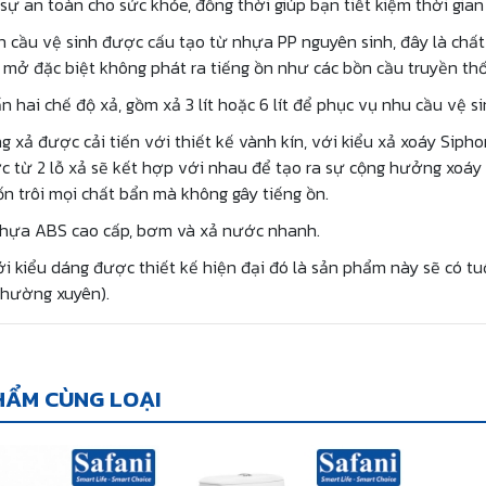
ự an toàn cho sức khỏe, đồng thời giúp bạn tiết kiệm thời gian 
 cầu vệ sinh được cấu tạo từ nhựa PP nguyên sinh, đây là chất 
mở đặc biệt không phát ra tiếng ồn như các bồn cầu truyền thốn
n hai chế độ xả, gồm xả 3 lít hoặc 6 lít để phục vụ nhu cầu vệ 
g xả được cải tiến với thiết kế vành kín, với kiểu xả xoáy Sipho
 từ 2 lỗ xả sẽ kết hợp với nhau để tạo ra sự cộng hưởng xoáy 
ốn trôi mọi chất bẩn mà không gây tiếng ồn.
nhựa ABS cao cấp, bơm và xả nước nhanh.
i kiểu dáng được thiết kế hiện đại đó là sản phẩm này sẽ có t
thường xuyên).
HẨM CÙNG LOẠI