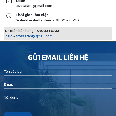
Email
tbvssafani@gmail.com
Thời gian làm việc
Giu1edd mu1edf cu1eeda: 8h00 - 21h00
Kế toán bán hàng -
0972246722
Zalo
-
tbvssafani@gmail.com
GỬI EMAIL LIÊN HỆ