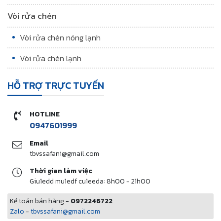
Vòi rửa chén
Vòi rửa chén nóng lạnh
Vòi rửa chén lạnh
HỖ TRỢ TRỰC TUYẾN
HOTLINE
0947601999
Email
tbvssafani@gmail.com
Thời gian làm việc
Giu1edd mu1edf cu1eeda: 8h00 - 21h00
Kế toán bán hàng -
0972246722
Zalo
-
tbvssafani@gmail.com