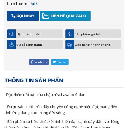
Lượt xem:
385
GỌI NGAY
LIÊN HỆ QUA ZALO
Hậu mãi chu đáo
Sản phẩm giá tốt
Giá cả cạnh tranh
Giao hàng nhanh chóng
Facebook
Twitter
THÔNG TIN SẢN PHẨM
Đặc điểm nổi bật của chậu rửa Lavabo Safani
- Được sản xuất trên dây chuyền công nghệ hiện đại, mang đến
tính ứng dụng cao trong đời sống
- Sản phẩm sở hữu thiết kế hình hiện đại, cạnh dầy dặn, với lòng
chậu sâu, rộng và tinh tế, dễ dàng lắp đặt và phù hợp với mọi