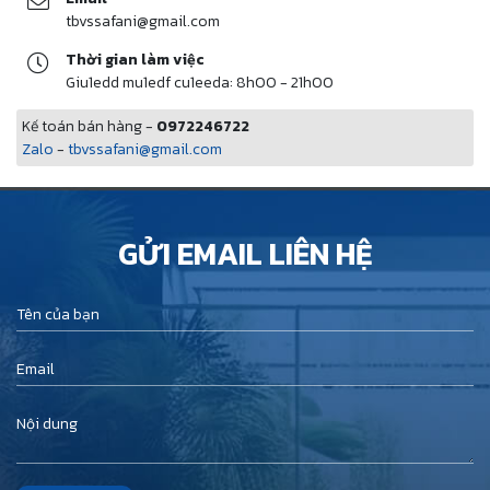
tbvssafani@gmail.com
Thời gian làm việc
Giu1edd mu1edf cu1eeda: 8h00 - 21h00
Kế toán bán hàng -
0972246722
Zalo
-
tbvssafani@gmail.com
GỬI EMAIL LIÊN HỆ