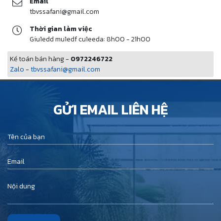
Email
tbvssafani@gmail.com
Thời gian làm việc
Giu1edd mu1edf cu1eeda: 8h00 - 21h00
Kế toán bán hàng -
0972246722
Zalo
-
tbvssafani@gmail.com
GỬI EMAIL LIÊN HỆ