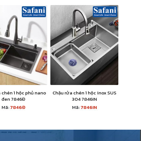
 chén 1 hộc phủ nano
Chậu rửa chén 1 hộc inox SUS
đen 7846Đ
304 7846IN
Mã:
7846Đ
Mã:
7846IN