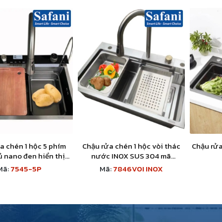
a chén 1 hộc 5 phím
Chậu rửa chén 1 hộc vòi thác
Chậu rửa
 nano đen hiển thị
nước INOX SUS 304 mã
 và đèn led 7545-5P
7846VOI INOX
Mã:
7545-5P
Mã:
7846VOI INOX