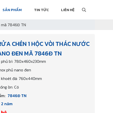
SẢN PHẨM
TIN TỨC
LIÊN HỆ
en mã 7846Đ TN
RỬA CHÉN 1 HỘC VÒI THÁC NƯỚC
ANO ĐEN MÃ 7846Đ TN
c phủ bì: 780x460x230mm
 Inox phủ nano đen
c khoét đá: 760x440mm
ống ồn: Có
ẩm:
7846Đ TN
2 năm
 hệ