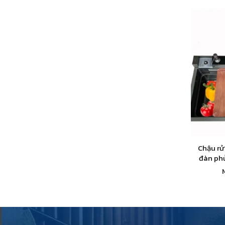
Chậu rử
đàn phủ
nhiệt độ