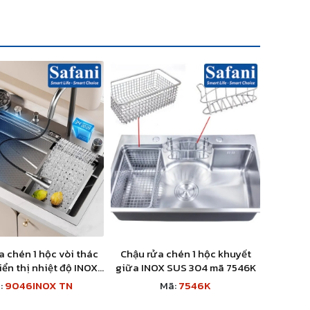
a chén 1 hộc vòi thác
Chậu rửa chén 1 hộc khuyết
iển thị nhiệt độ INOX
giữa INOX SUS 304 mã 7546K
04 mã 9046INOX TN
:
9046INOX TN
Mã:
7546K