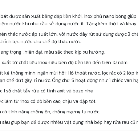
bát được sản xuất bằng dập liền khối, Inox phủ nano bóng giúp
 kiệm nước khi nhu cầu sử dụng nước ít. Tặng kèm thớt và khay 
hén thác nước áp suất lớn, vòi nước dây rút sử dụng được 3 chế
chỉnh lực nước cho chế độ thác nước.
sang trọng , hiện đại, màu sắc theo kịp xu hướng.
xuất từ chất liệu Inox siêu bền độ bền lên đến trên 10 năm
ết kế thông minh, ngăn mùi hôi: Hố thoát nước, lọc rác có 2 lớp
hạn chế đứt gãy, rỉ nước. Ống chữ S hoạt động như 1 chiếc van 
 1 số chất tẩy rửa có tính axit và bazo nhẹ
 làm từ inox có độ bền cao, chịu va đập tốt.
có tính năng chống ồn, chống ngưng tụ nước.
 sâu giúp bạn để được nhiều vật dụng nhà bếp hay rửa rau củ m