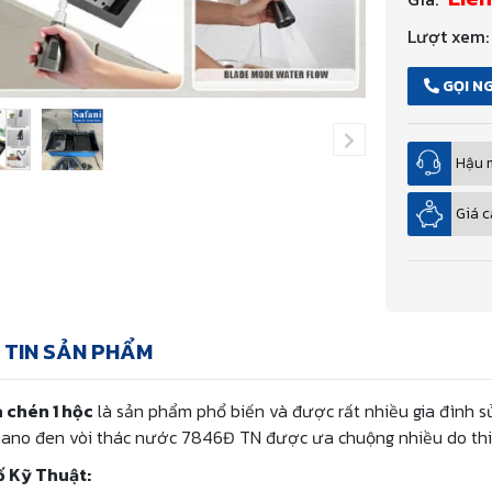
Lượt xem:
GỌI N
Hậu 
Giá c
 TIN SẢN PHẨM
 chén 1 hộc
là sản phẩm phổ biến và được rất nhiều gia đình s
ano đen vòi thác nước 7846Đ TN được ưa chuộng nhiều do thiết
 Kỹ Thuật: