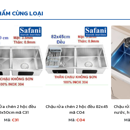
HẨM CÙNG LOẠI
ửa chén 2 hộc đều
Chậu rửa chén 2 hộc đều 82x45
Chậu rử
0x50cm mã C31
mã C04
nước, h
SUS 3
Mã:
C31
Mã:
C04
Mã