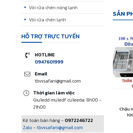
Vòi rửa chén nóng lạnh
SẢN P
Vòi rửa chén lạnh
HỖ TRỢ TRỰC TUYẾN
HOTLINE
0947601999
Email
tbvssafani@gmail.com
Thời gian làm việc
Giu1edd mu1edf cu1eeda: 8h00 -
21h00
Chậu r
10
Kế toán bán hàng -
0972246722
Zalo
-
tbvssafani@gmail.com