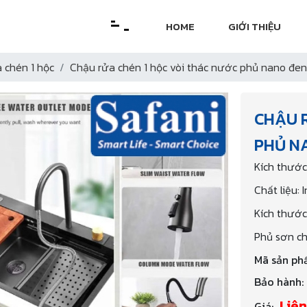
HOME
GIỚI THIỆU
 chén 1 hộc
Chậu rửa chén 1 hộc vòi thác nước phủ nano đ
CHẬU 
PHỦ N
Kích thướ
Chất liệu:
Kích thướ
Phủ sơn ch
Mã sản ph
Bảo hành:
Liên
Giá: